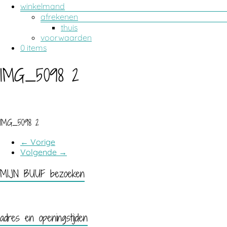
winkelmand
afrekenen
thuis
voorwaarden
0 items
IMG_5098 2
IMG_5098 2
← Vorige
Volgende →
MIJN BUUF bezoeken
adres en openingstijden