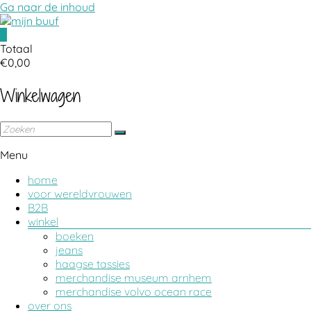
Ga naar de inhoud
0
atelier voor wereldvrouwen
mijn buuf
Totaal
€0,00
Winkelwagen
Menu
home
voor wereldvrouwen
B2B
winkel
boeken
jeans
haagse tassies
merchandise museum arnhem
merchandise volvo ocean race
over ons