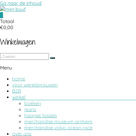
Ga naar de inhoud
0
atelier voor wereldvrouwen
mijn buuf
Totaal
€0,00
Winkelwagen
Menu
home
voor wereldvrouwen
B2B
winkel
boeken
jeans
haagse tassies
merchandise museum arnhem
merchandise volvo ocean race
over ons