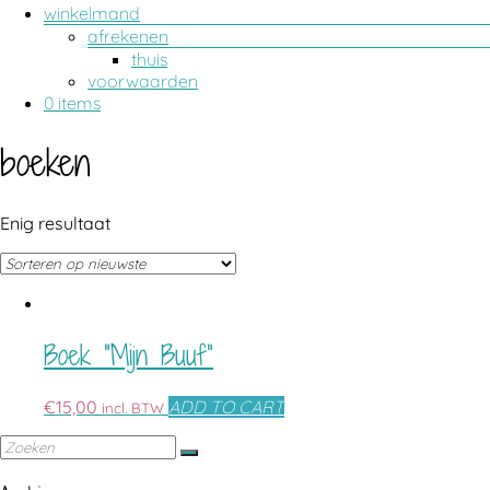
winkelmand
afrekenen
thuis
voorwaarden
0 items
boeken
Enig resultaat
Boek “Mijn Buuf”
€
15,00
ADD TO CART
incl. BTW